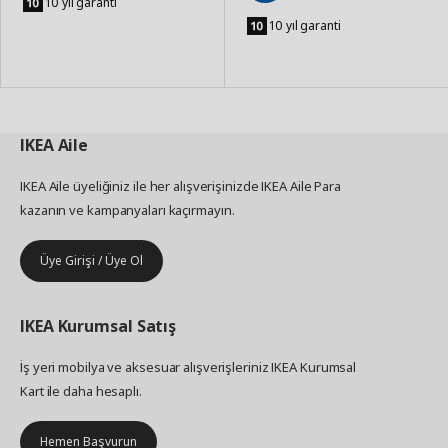
10 yıl garanti
Sepete
Ekle
10 yıl garanti
IKEA
Aile
IKEA Aile üyeliğiniz ile her alışverişinizde IKEA Aile Para
kazanın ve kampanyaları kaçırmayın.
Üye Girişi / Üye Ol
IKEA
Kurumsal Satış
İş yeri mobilya ve aksesuar alışverişleriniz IKEA Kurumsal
Kart ile daha hesaplı.
Hemen Başvurun