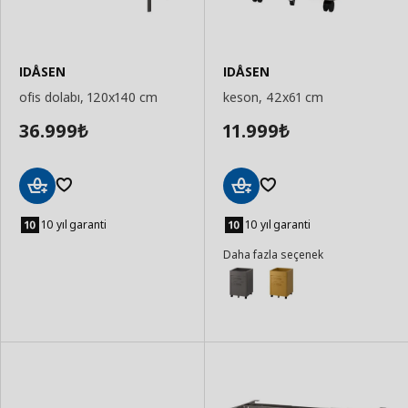
IDÅSEN
IDÅSEN
ofis dolabı, 120x140 cm
keson, 42x61 cm
36.999
11.999
₺
₺
Sepete
Sepete
Ekle
Ekle
10 yıl garanti
10 yıl garanti
Daha fazla seçenek