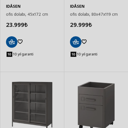
IDÅSEN
IDÅSEN
ofis dolabı, 45x172 cm
ofis dolabı, 80x47x119 cm
23.999
29.999
₺
₺
Sepete
Sepete
Ekle
Ekle
10 yıl garanti
10 yıl garanti