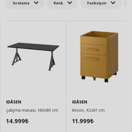
Sıralama
Renk
Fonksiyon
IDÅSEN
IDÅSEN
çalışma masası, 160x80 cm
keson, 42x61 cm
14.999
11.999
₺
₺