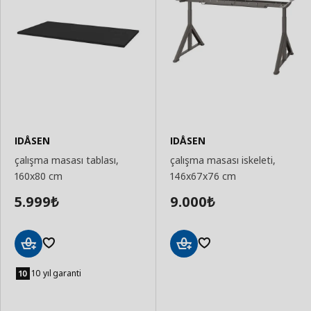
IDÅSEN
IDÅSEN
çalışma masası tablası,
çalışma masası iskeleti,
160x80 cm
146x67x76 cm
5.999
9.000
₺
₺
Sepete
Sepete
Ekle
Ekle
10 yıl garanti