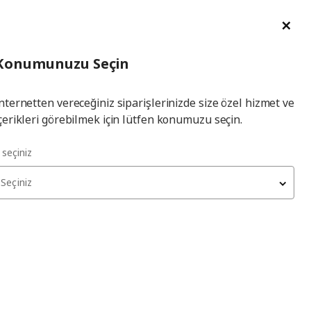
im Talebi
English
Ka
İl
Giriş
Ade
İl Seçiniz
Hej! Üye Girişi / Üye Ol
Konumunuzu Seçin
seçiniz
Yap
nternetten vereceğiniz siparişlerinizde size özel hizmet ve
çerikleri görebilmek için lütfen konumuzu seçin.
l seçiniz
Seçiniz