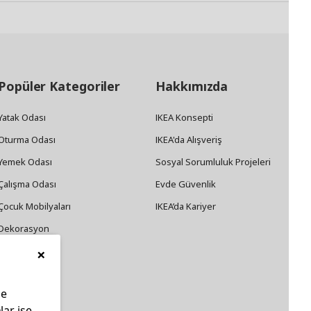
Popüler Kategoriler
Hakkımızda
Yatak Odası
IKEA Konsepti
Oturma Odası
IKEA'da Alışveriş
Yemek Odası
Sosyal Sorumluluk Projeleri
Çalışma Odası
Evde Güvenlik
Çocuk Mobilyaları
IKEA’da Kariyer
Dekorasyon
×
Züccaciye
le
lar ise