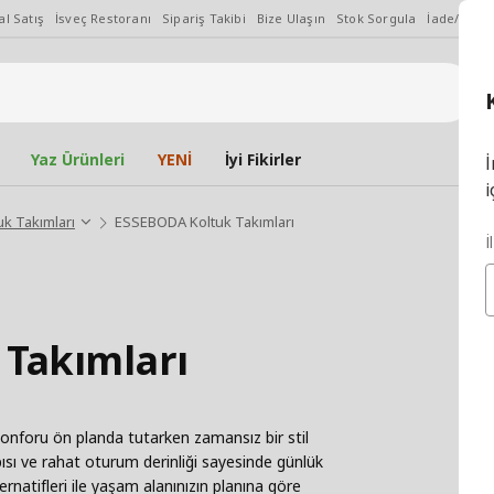
l Satış
İsveç Restoranı
Sipariş Takibi
Bize Ulaşın
Stok Sorgula
İade/Değiş
Yaz Ürünleri
YENİ
İyi Fikirler
İ
i
uk Takımları
ESSEBODA Koltuk Takımları
İ
Takımları
nforu ön planda tutarken zamansız bir stil
pısı ve rahat oturum derinliği sayesinde günlük
rnatifleri ile yaşam alanınızın planına göre