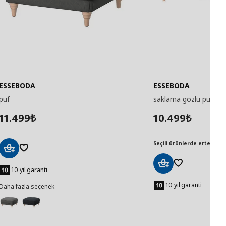
ESSEBODA
ESSEBODA
puf
saklama gözlü puf
11.499
10.499
₺
₺
Seçili ürünlerde ertesi gün
Sepete
Ekle
10 yıl garanti
Sepete
Ekle
10 yıl garanti
Daha fazla seçenek