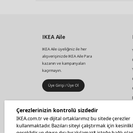
IKEA
Aile
IKEA Aile üyeliğiniz ile her
alışverişinizde IKEA Aile Para
kazanın ve kampanyaları
kaçırmayın.
Üye Girişi / Üye Ol
IKEA
Kurumsal Satış
Çerezlerinizin kontrolü sizdedir
İş yeri mobilya ve aksesuar
IKEA.com.tr ve dijital ortaklarımız bu sitede çerezler
alışverişleriniz IKEA Kurumsal Kart
kullanmaktadır. Bazıları siteyi çalıştırmak için kesinlik
ile daha hesaplı.
gereklidir ve devre dışı bırakılamaz* isteğe bağlı olan