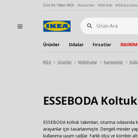
Size En Yakın IKEA
Hizmetler
IKEA Aile
IKEA Kurumsa
Ürün
Ara
Ürünler
Odalar
Fırsatlar
İNDİRİM
IKEA
Ürünler
Mobilyalar
Kanepeler
Kolt
ESSEBODA Koltuk 
ESSEBODA koltuk takımları, oturma odasında ko
arayanlar için tasarlanmıştır. Dengeli minder ya
kullanıma uyum sağlar. Farklı ölçü ve kombin alte