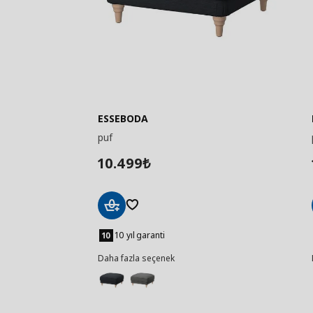
ESSEBODA
puf
10.499
₺
Sepete
Ekle
10 yıl garanti
Daha fazla seçenek