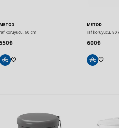
METOD
METOD
raf koruyucu, 60 cm
raf koruyucu, 80 cm
550
600
₺
₺
Sepete
Sepete
Ekle
Ekle