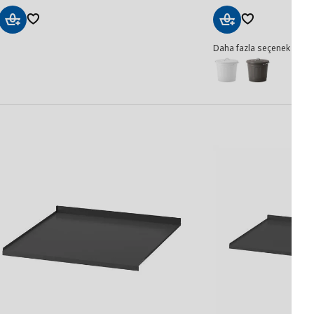
Sepete
Sepete
Daha fazla seçenek
Ekle
Ekle