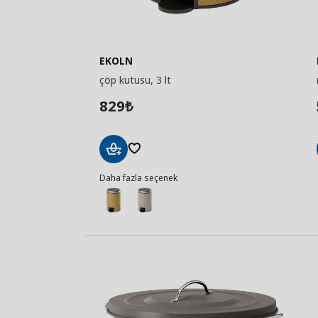
EKOLN
çöp kutusu, 3 lt
829
₺
Sepete
Daha fazla seçenek
Ekle