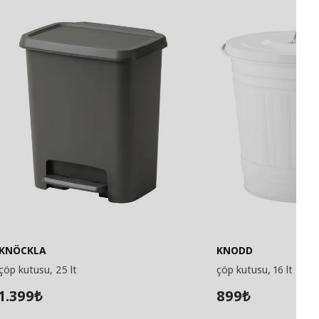
KNÖCKLA
KNODD
çöp kutusu, 25 lt
çöp kutusu, 16 lt
1.399
899
₺
₺