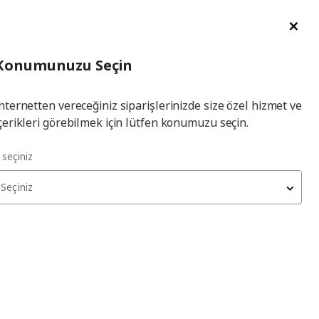
im Talebi
English
Ka
İl
Giriş
Ade
İl Seçiniz
Hej! Üye Girişi / Üye Ol
Konumunuzu Seçin
seçiniz
Yap
nternetten vereceğiniz siparişlerinizde size özel hizmet ve
çerikleri görebilmek için lütfen konumuzu seçin.
l seçiniz
Seçiniz