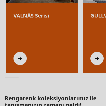
VALNÄS Serisi
GULLV
Rengarenk koleksiyonlarımız ile
tanışmanızın zamanı geldi!