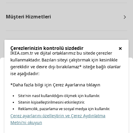
Müşteri Hizmetleri
Diğer
×
Çerezlerinizin kontrolü sizdedir
IKEA.com.tr ve dijital ortaklarımız bu sitede çerezler
kullanmaktadır. Bazıları siteyi çalıştırmak için kesinlikle
gereklidir ve devre dışı bırakılamaz* isteğe bağlı olanlar
Ka
ise aşağıdadır:
Konumunuzu Seçin
*Daha fazla bilgi için Çerez Ayarlarına tıklayın
facebook
twitter
instagram
pinterest
youtube
Site'nin nasıl kullanıldığını ölçmek için kullanılır.
İnternetten vereceğiniz siparişlerinizde size özel hizmet ve
Sitenin kişiselleştirilmesini etkinleştirir.
linkedin
içerikleri görebilmek için lütfen konumuzu seçin.
Reklamcılık, pazarlama ve sosyal medya için kullanılır.
Çerez ayarlarını özelleştirin ve Çerez Aydınlatma
İl seçiniz
Metni'ni okuyun
Enerji Politikası
Bilgi Güvenliği Politikası
Kalite Politikası