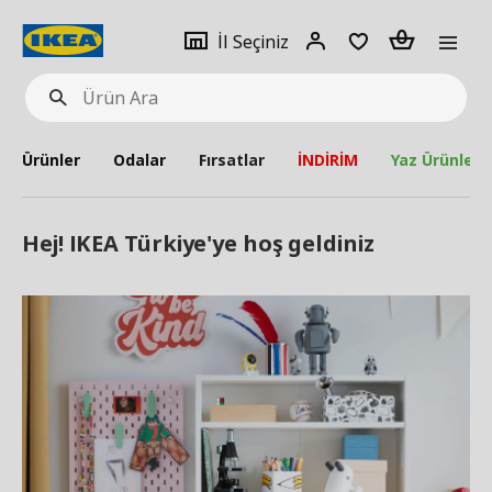
pat
İl
Giriş
Adet
İl Seçiniz
Ürün
seçiniz
Yap
Ara
Ürünler
Odalar
Fırsatlar
İNDİRİM
Yaz Ürünleri
Hej! IKEA Türkiye'ye hoş geldiniz