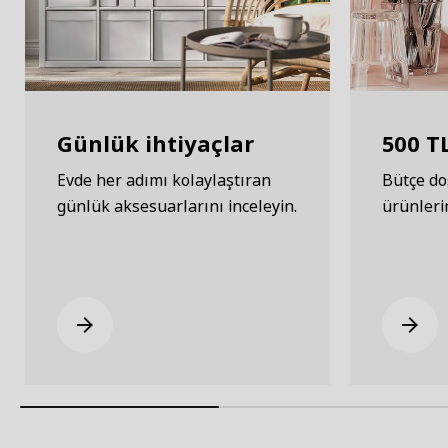
Günlük ihtiyaçlar
500 TL
Evde her adımı kolaylaştıran
Bütçe dos
günlük aksesuarlarını inceleyin.
ürünleri