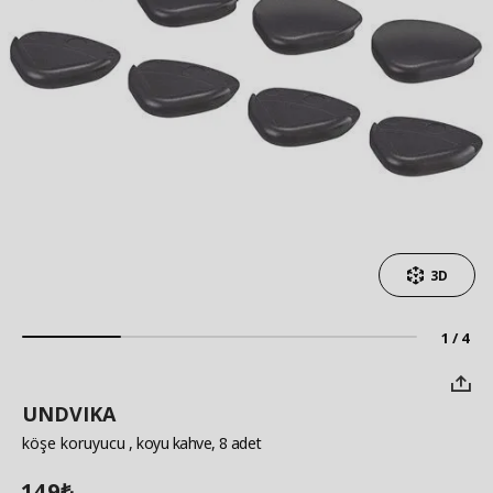
3D
1 / 4
UNDVIKA
köşe koruyucu
, koyu kahve, 8 adet
149
₺