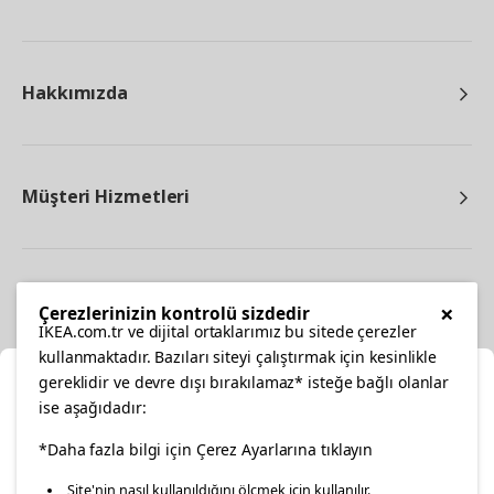
Hakkımızda
Müşteri Hizmetleri
Diğer
×
Çerezlerinizin kontrolü sizdedir
IKEA.com.tr ve dijital ortaklarımız bu sitede çerezler
kullanmaktadır. Bazıları siteyi çalıştırmak için kesinlikle
gereklidir ve devre dışı bırakılamaz* isteğe bağlı olanlar
Ka
ise aşağıdadır:
Konumunuzu Seçin
facebook
*Daha fazla bilgi için Çerez Ayarlarına tıklayın
twitter
instagram
pinterest
youtube
Site'nin nasıl kullanıldığını ölçmek için kullanılır.