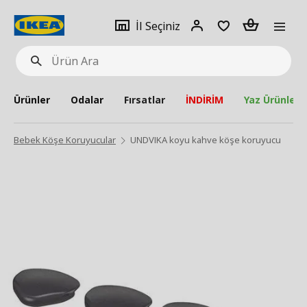
pat
İl
Giriş
Adet
İl Seçiniz
Ürün
seçiniz
Yap
Ara
Ürünler
Odalar
Fırsatlar
İNDİRİM
Yaz Ürünleri
Bebek Köşe Koruyucular
UNDVIKA koyu kahve köşe koruyucu