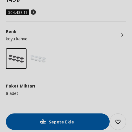
504.438.11
Renk
koyu kahve
Paket Miktarı
8 adet
Sepete Ekle