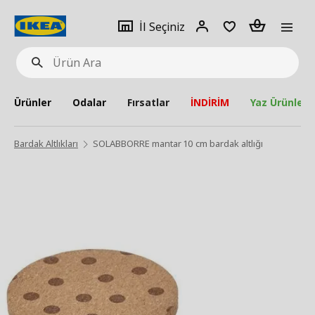
pat
İl
Giriş
Adet
İl Seçiniz
Ürün
seçiniz
Yap
Ara
Ürünler
Odalar
Fırsatlar
İNDİRİM
Yaz Ürünleri
Bardak Altlıkları
SOLABBORRE mantar 10 cm bardak altlığı