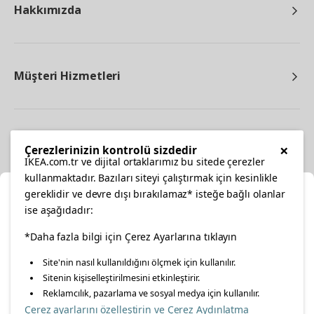
Hakkımızda
Müşteri Hizmetleri
Diğer
×
Çerezlerinizin kontrolü sizdedir
IKEA.com.tr ve dijital ortaklarımız bu sitede çerezler
kullanmaktadır. Bazıları siteyi çalıştırmak için kesinlikle
gereklidir ve devre dışı bırakılamaz* isteğe bağlı olanlar
Ka
ise aşağıdadır:
Konumunuzu Seçin
*Daha fazla bilgi için Çerez Ayarlarına tıklayın
facebook
twitter
instagram
pinterest
youtube
Site'nin nasıl kullanıldığını ölçmek için kullanılır.
İnternetten vereceğiniz siparişlerinizde size özel hizmet ve
Sitenin kişiselleştirilmesini etkinleştirir.
linkedin
içerikleri görebilmek için lütfen konumuzu seçin.
Reklamcılık, pazarlama ve sosyal medya için kullanılır.
Çerez ayarlarını özelleştirin ve Çerez Aydınlatma