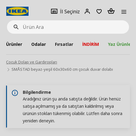
pat
İl
Giriş
Adet
İl Seçiniz
Ürün
seçiniz
Yap
Ara
Ürünler
Odalar
Fırsatlar
İNDİRİM
Yaz Ürünleri
Çocuk Dolap ve Gardıropları
SMÅSTAD beyaz-yeşil 60x30x60 cm çocuk duvar dolabı
Bilgilendirme
Aradığınız ürün şu anda satışta değildir. Ürün henüz
satışa açılmamış ya da satıştan kaldırılmış veya
ürünün stokları tükenmiş olabilir. Lütfen daha sonra
yeniden deneyin.