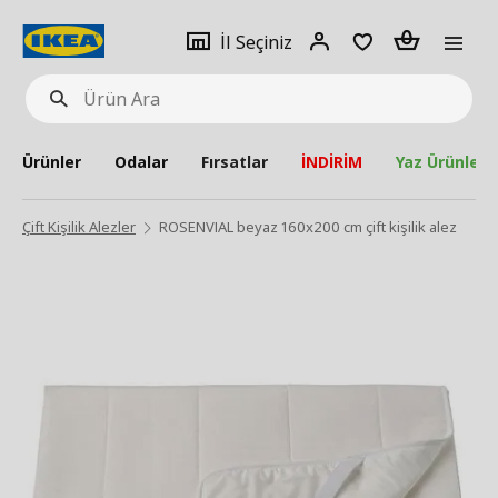
pat
İl
Giriş
Adet
İl Seçiniz
Ürün
seçiniz
Yap
Ara
Ürünler
Odalar
Fırsatlar
İNDİRİM
Yaz Ürünleri
Çift Kişilik Alezler
ROSENVIAL beyaz 160x200 cm çift kişilik alez