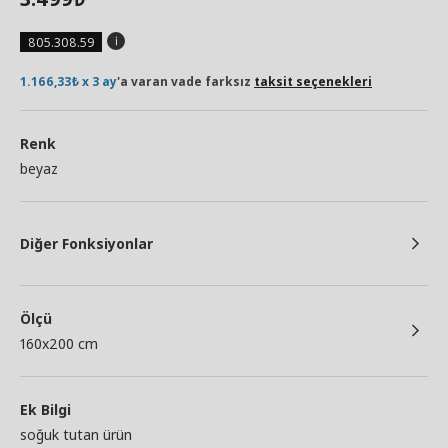
805.308.59
1.166,33₺ x 3 ay
'a varan vade farksız
taksit seçenekleri
Renk
beyaz
Diğer Fonksiyonlar
Ölçü
160x200 cm
Ek Bilgi
soğuk tutan ürün