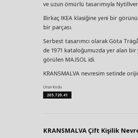
ve uzun ömürlü tasarımıyla Nytillve
Birkaç IKEA klasiğine yeni bir görü
bir parçası.
Serbest tasarımcı olarak Göta Trägå
de 1971 kataloğumuzda yer alan bir
görülen MAJSOL idi.
KRANSMALVA nevresim setinde orijin
Ürün Kodu
205.720.41
KRANSMALVA Çift Kişilik Nevres