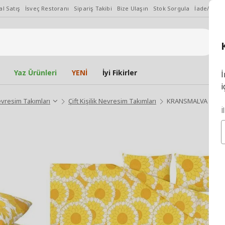
l Satış
İsveç Restoranı
Sipariş Takibi
Bize Ulaşın
Stok Sorgula
İade/Değiş
Yaz Ürünleri
YENİ
İyi Fikirler
İ
i
vresim Takımları
Çift Kişilik Nevresim Takımları
KRANSMALVA sarı 24
İ