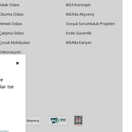
Yatak Odası
IKEA Konsepti
Oturma Odası
IKEA'da Alışveriş
Yemek Odası
Sosyal Sorumluluk Projeleri
Çalışma Odası
Evde Güvenlik
Çocuk Mobilyaları
IKEA’da Kariyer
Dekorasyon
×
Züccaciye
le
lar ise
edin
ni'ni