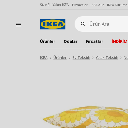
Size En Yakın IKEA
Hizmetler
IKEA Aile
IKEA Kurumsa
Ürün
Ara
Ürünler
Odalar
Fırsatlar
İNDİRİM
IKEA
Ürünler
Ev Tekstili
Yatak Tekstili
Ne