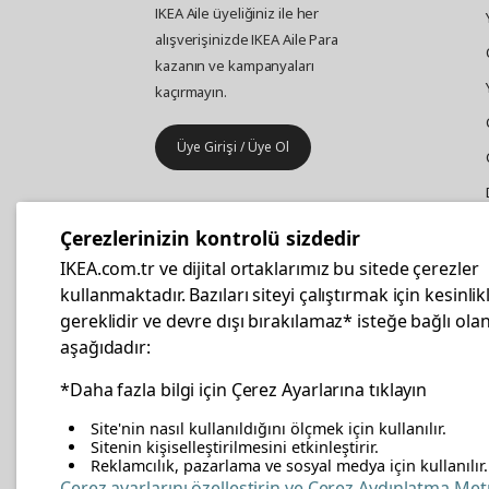
IKEA Aile üyeliğiniz ile her
alışverişinizde IKEA Aile Para
kazanın ve kampanyaları
kaçırmayın.
Üye Girişi / Üye Ol
IKEA
Kurumsal Satış
Çerezlerinizin kontrolü sizdedir
İş yeri mobilya ve aksesuar
IKEA.com.tr ve dijital ortaklarımız bu sitede çerezler
alışverişleriniz IKEA Kurumsal Kart
kullanmaktadır. Bazıları siteyi çalıştırmak için kesinlik
ile daha hesaplı.
gereklidir ve devre dışı bırakılamaz* isteğe bağlı olan
aşağıdadır:
Hemen Başvurun
*Daha fazla bilgi için Çerez Ayarlarına tıklayın
Site'nin nasıl kullanıldığını ölçmek için kullanılır.
Sitenin kişiselleştirilmesini etkinleştirir.
Reklamcılık, pazarlama ve sosyal medya için kullanılır.
facebook
twitter
instagram
pinterest
youtube
link
Çerez ayarlarını özelleştirin ve Çerez Aydınlatma Met