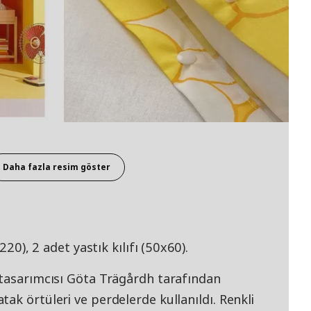
Daha fazla resim göster
220), 2 adet yastık kılıfı (50x60).
 tasarımcısı Göta Trägårdh tarafından
ak örtüleri ve perdelerde kullanıldı. Renkli