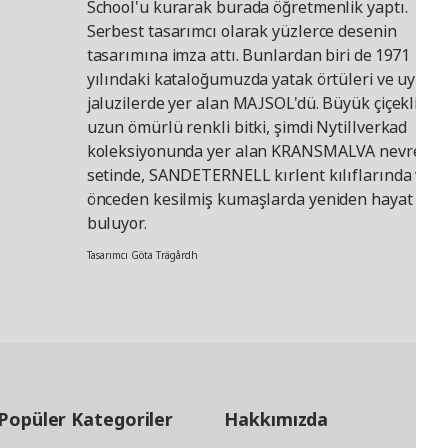
School'u kurarak burada öğretmenlik yaptı.
Serbest tasarımcı olarak yüzlerce desenin
tasarımına imza attı. Bunlardan biri de 1971
yılındaki kataloğumuzda yatak örtüleri ve uyuml
jaluzilerde yer alan MAJSOL'dü. Büyük çiçekli ve
uzun ömürlü renkli bitki, şimdi Nytillverkad
koleksiyonunda yer alan KRANSMALVA nevresim
setinde, SANDETERNELL kırlent kılıflarında ve
önceden kesilmiş kumaşlarda yeniden hayat
buluyor.
Tasarımcı Göta Trägårdh
Popüler Kategoriler
Hakkımızda