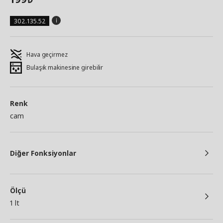
302.135.52
Hava geçirmez
Bulaşık makinesine girebilir
Renk
cam
Diğer Fonksiyonlar
Ölçü
1 lt