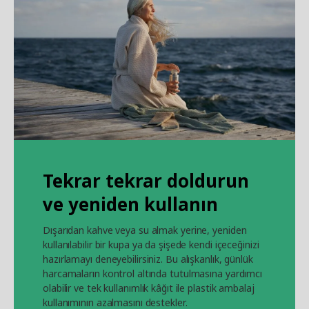
Tekrar tekrar doldurun
ve yeniden kullanın
Dışarıdan kahve veya su almak yerine, yeniden
kullanılabilir bir kupa ya da şişede kendi içeceğinizi
hazırlamayı deneyebilirsiniz. Bu alışkanlık, günlük
harcamaların kontrol altında tutulmasına yardımcı
olabilir ve tek kullanımlık kâğıt ile plastik ambalaj
kullanımının azalmasını destekler.