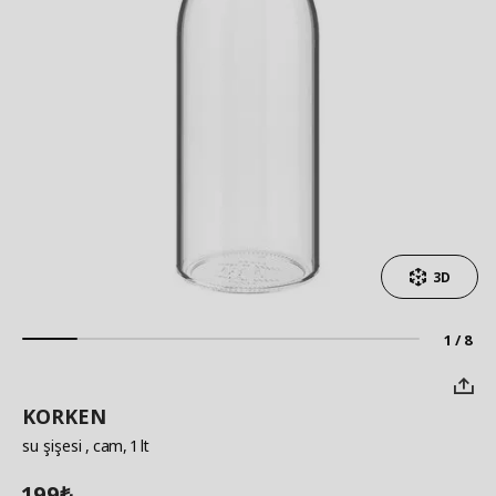
3D
1 / 8
KORKEN
su şişesi
, cam, 1 lt
199
₺