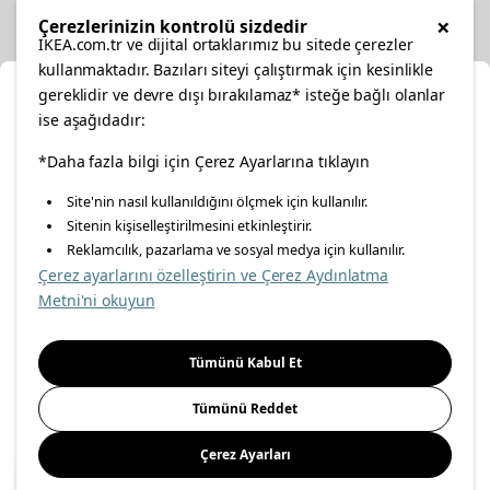
Diğer
×
Çerezlerinizin kontrolü sizdedir
IKEA.com.tr ve dijital ortaklarımız bu sitede çerezler
kullanmaktadır. Bazıları siteyi çalıştırmak için kesinlikle
gereklidir ve devre dışı bırakılamaz* isteğe bağlı olanlar
Ka
ise aşağıdadır:
Konumunuzu Seçin
facebook
twitter
instagram
pinterest
youtube
*Daha fazla bilgi için Çerez Ayarlarına tıklayın
Site'nin nasıl kullanıldığını ölçmek için kullanılır.
İnternetten vereceğiniz siparişlerinizde size özel hizmet ve
Sitenin kişiselleştirilmesini etkinleştirir.
linkedin
içerikleri görebilmek için lütfen konumuzu seçin.
Reklamcılık, pazarlama ve sosyal medya için kullanılır.
Çerez ayarlarını özelleştirin ve Çerez Aydınlatma
İl seçiniz
Metni'ni okuyun
Enerji Politikası
Bilgi Güvenliği Politikası
Kalite Politikası
Seçiniz
Gıda Güvenliği Politikası
Bilgi Toplumu Hizmetleri
Tümünü Kabul Et
Önemli Bilgilendirme
İnternet Sitesi Gizlilik Politikası
Tümünü Reddet
Kişisel Verilerin Korunması
Çerez Politikası
Çerez Ayarları
Kaydet
© Inter IKEA Systems B.V 1999-
2026