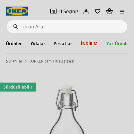
pat
İl
Giriş
Adet
İl Seçiniz
Ürün
seçiniz
Yap
Ara
Ürünler
Odalar
Fırsatlar
İNDİRİM
Yaz Ürünleri
Sürahiler
KORKEN cam 1 lt su şişesi