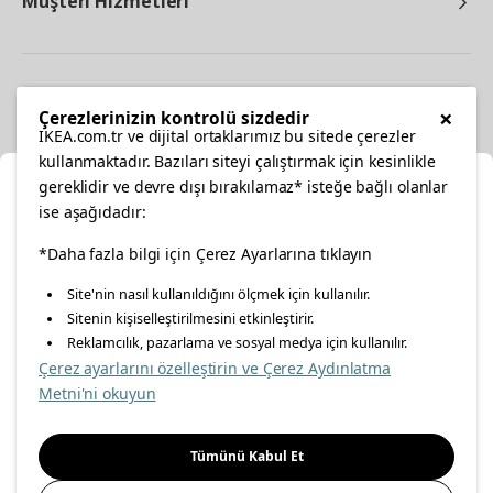
Müşteri Hizmetleri
Diğer
×
Çerezlerinizin kontrolü sizdedir
IKEA.com.tr ve dijital ortaklarımız bu sitede çerezler
kullanmaktadır. Bazıları siteyi çalıştırmak için kesinlikle
gereklidir ve devre dışı bırakılamaz* isteğe bağlı olanlar
Ka
ise aşağıdadır:
Konumunuzu Seçin
facebook
twitter
instagram
pinterest
youtube
*Daha fazla bilgi için Çerez Ayarlarına tıklayın
Site'nin nasıl kullanıldığını ölçmek için kullanılır.
İnternetten vereceğiniz siparişlerinizde size özel hizmet ve
Sitenin kişiselleştirilmesini etkinleştirir.
linkedin
içerikleri görebilmek için lütfen konumuzu seçin.
Reklamcılık, pazarlama ve sosyal medya için kullanılır.
Çerez ayarlarını özelleştirin ve Çerez Aydınlatma
İl seçiniz
Metni'ni okuyun
Enerji Politikası
Bilgi Güvenliği Politikası
Kalite Politikası
Seçiniz
Gıda Güvenliği Politikası
Bilgi Toplumu Hizmetleri
Tümünü Kabul Et
Önemli Bilgilendirme
İnternet Sitesi Gizlilik Politikası