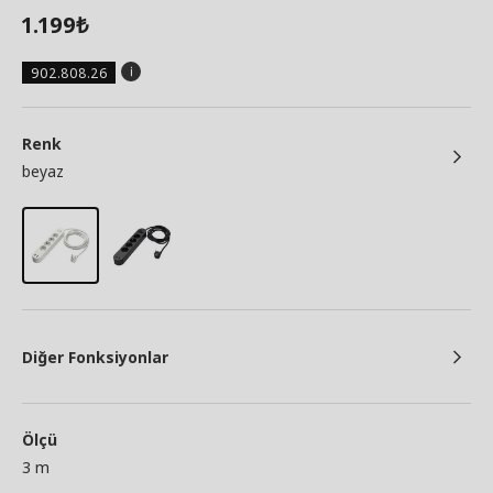
1.199
₺
902.808.26
Renk
beyaz
Diğer Fonksiyonlar
Ölçü
3 m