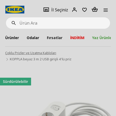
pat
İl
Giriş
Adet
İl Seçiniz
Ürün
seçiniz
Yap
Ara
Ürünler
Odalar
Fırsatlar
İNDİRİM
Yaz Ürünleri
Çoklu Prizler ve Uzatma Kabloları
KOPPLA beyaz 3 m 2 USB girişli 4'lü priz