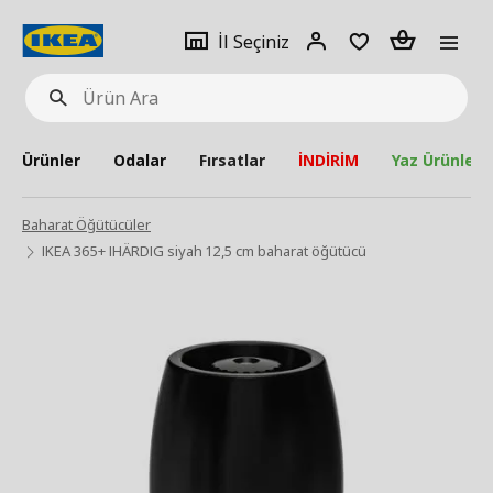
pat
İl
Giriş
Adet
İl Seçiniz
Ürün
seçiniz
Yap
Ara
Ürünler
Odalar
Fırsatlar
İNDİRİM
Yaz Ürünleri
Baharat Öğütücüler
IKEA 365+ IHÄRDIG siyah 12,5 cm baharat öğütücü