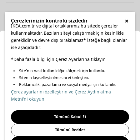
Diğer
×
Çerezlerinizin kontrolü sizdedir
IKEA.com.tr ve dijital ortaklarımız bu sitede çerezler
kullanmaktadır. Bazıları siteyi çalıştırmak için kesinlikle
gereklidir ve devre dışı bırakılamaz* isteğe bağlı olanlar
Ka
ise aşağıdadır:
Konumunuzu Seçin
*Daha fazla bilgi için Çerez Ayarlarına tıklayın
facebook
twitter
instagram
pinterest
youtube
Site'nin nasıl kullanıldığını ölçmek için kullanılır.
İnternetten vereceğiniz siparişlerinizde size özel hizmet ve
Sitenin kişiselleştirilmesini etkinleştirir.
linkedin
içerikleri görebilmek için lütfen konumuzu seçin.
Reklamcılık, pazarlama ve sosyal medya için kullanılır.
Çerez ayarlarını özelleştirin ve Çerez Aydınlatma
İl seçiniz
Metni'ni okuyun
Enerji Politikası
Bilgi Güvenliği Politikası
Kalite Politikası
Seçiniz
Gıda Güvenliği Politikası
Bilgi Toplumu Hizmetleri
Tümünü Kabul Et
Önemli Bilgilendirme
İnternet Sitesi Gizlilik Politikası
Tümünü Reddet
Kişisel Verilerin Korunması
Çerez Politikası