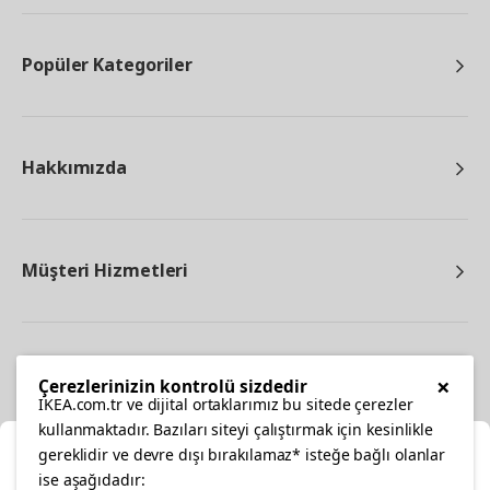
Popüler Kategoriler
Hakkımızda
Müşteri Hizmetleri
Diğer
×
Çerezlerinizin kontrolü sizdedir
IKEA.com.tr ve dijital ortaklarımız bu sitede çerezler
kullanmaktadır. Bazıları siteyi çalıştırmak için kesinlikle
gereklidir ve devre dışı bırakılamaz* isteğe bağlı olanlar
Ka
ise aşağıdadır: