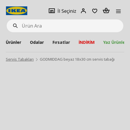
pat
İl
Giriş
Adet
İl Seçiniz
Ürün
seçiniz
Yap
Ara
Ürünler
Odalar
Fırsatlar
İNDİRİM
Yaz Ürünleri
Servis Tabakları
GODMIDDAG beyaz 18x30 cm servis tabağı