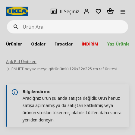
pat
İl
Giriş
Adet
İl Seçiniz
Ürün
seçiniz
Yap
Ara
Ürünler
Odalar
Fırsatlar
İNDİRİM
Yaz Ürünleri
Açık Raf Üniteleri
ENHET beyaz-meşe görünümlü 120x32x225 cm raf ünitesi
Bilgilendirme
Aradığınız ürün şu anda satışta değildir. Ürün henüz
satışa açılmamış ya da satıştan kaldırılmış veya
ürünün stokları tükenmiş olabilir. Lütfen daha sonra
yeniden deneyin.