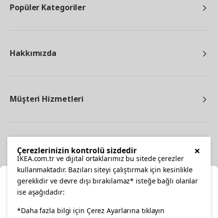
Popüler Kategoriler
Hakkımızda
Müşteri Hizmetleri
Diğer
×
Çerezlerinizin kontrolü sizdedir
IKEA.com.tr ve dijital ortaklarımız bu sitede çerezler
kullanmaktadır. Bazıları siteyi çalıştırmak için kesinlikle
gereklidir ve devre dışı bırakılamaz* isteğe bağlı olanlar
Ka
ise aşağıdadır:
Konumunuzu Seçin
*Daha fazla bilgi için Çerez Ayarlarına tıklayın
facebook
twitter
instagram
pinterest
youtube