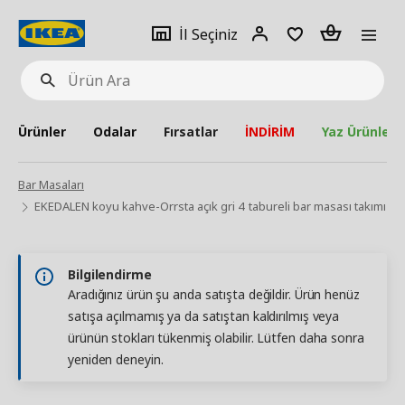
pat
İl
Giriş
Adet
İl Seçiniz
Ürün
seçiniz
Yap
Ara
Ürünler
Odalar
Fırsatlar
İNDİRİM
Yaz Ürünleri
Bar Masaları
EKEDALEN koyu kahve-Orrsta açık gri 4 tabureli bar masası takımı
Bilgilendirme
Aradığınız ürün şu anda satışta değildir. Ürün henüz
satışa açılmamış ya da satıştan kaldırılmış veya
ürünün stokları tükenmiş olabilir. Lütfen daha sonra
yeniden deneyin.