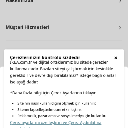
Hakkımızda
Müşteri Hizmetleri
Diğer
×
Çerezlerinizin kontrolü sizdedir
IKEA.com.tr ve dijital ortaklarımız bu sitede çerezler
kullanmaktadır. Bazıları siteyi çalıştırmak için kesinlikle
gereklidir ve devre dışı bırakılamaz* isteğe bağlı olanlar
Ka
ise aşağıdadır:
Konumunuzu Seçin
*Daha fazla bilgi için Çerez Ayarlarına tıklayın
facebook
twitter
instagram
pinterest
youtube
Site'nin nasıl kullanıldığını ölçmek için kullanılır.
İnternetten vereceğiniz siparişlerinizde size özel hizmet ve
Sitenin kişiselleştirilmesini etkinleştirir.
linkedin
içerikleri görebilmek için lütfen konumuzu seçin.
Reklamcılık, pazarlama ve sosyal medya için kullanılır.
Çerez ayarlarını özelleştirin ve Çerez Aydınlatma
İl seçiniz