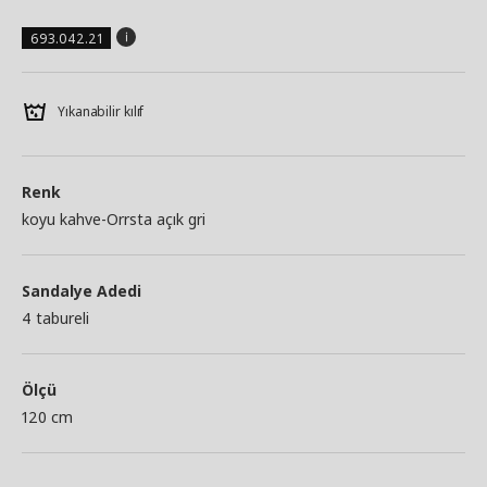
693.042.21
Yıkanabilir kılıf
Renk
koyu kahve-Orrsta açık gri
Sandalye Adedi
4 tabureli
Ölçü
120 cm