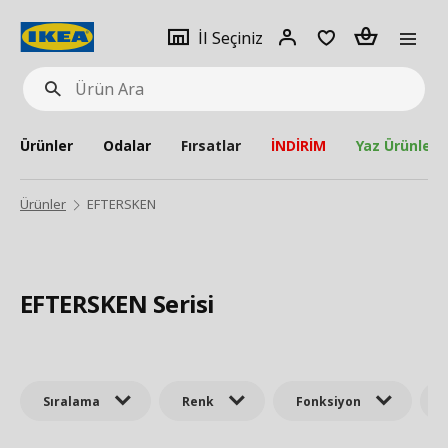
pat
İl
Giriş
Adet
İl Seçiniz
Ürün
seçiniz
Yap
Ara
Ürünler
Odalar
Fırsatlar
İNDİRİM
Yaz Ürünleri
Ürünler
EFTERSKEN
EFTERSKEN Serisi
Sıralama
Renk
Fonksiyon