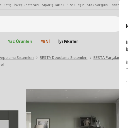
l Satış
İsveç Restoranı
Sipariş Takibi
Bize Ulaşın
Stok Sorgula
İade/Değiş
Yaz Ürünleri
YENİ
İyi Fikirler
İ
i
Depolama Sistemleri
BESTÅ Depolama Sistemleri
BESTÅ Parçaları ve 
İ
eli