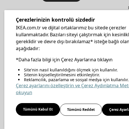
IKEA
Kurumsal Satış
Çerezlerinizin kontrolü sizdedir
İş yeri mobilya ve aksesuar
IKEA.com.tr ve dijital ortaklarımız bu sitede çerezler
alışverişleriniz IKEA Kurumsal Kart
kullanmaktadır. Bazıları siteyi çalıştırmak için kesinlik
ile daha hesaplı.
gereklidir ve devre dışı bırakılamaz* isteğe bağlı olan
aşağıdadır:
Hemen Başvurun
*Daha fazla bilgi için Çerez Ayarlarına tıklayın
Site'nin nasıl kullanıldığını ölçmek için kullanılır.
Sitenin kişiselleştirilmesini etkinleştirir.
Reklamcılık, pazarlama ve sosyal medya için kullanılır.
facebook
twitter
instagram
pinterest
youtube
link
Çerez ayarlarını özelleştirin ve Çerez Aydınlatma Met
okuyun
Enerji Politikası
Bilgi Güvenliği Politikası
Kalite 
Tümünü Kabul Et
Tümünü Reddet
Çerez Ayarl
Kişisel Verilerin Korunması
Çerez Politikası
© Inter IKEA Systems B.V 1999-
2026
Site Creation & Technology
by
MagiClick Digital 