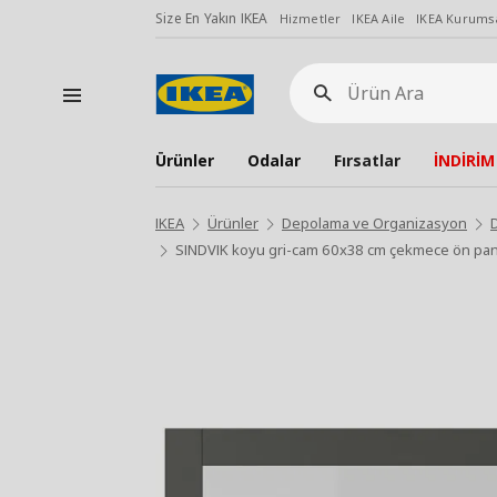
Size En Yakın IKEA
Hizmetler
IKEA Aile
IKEA Kurumsa
Ürün
Ara
Ürünler
Odalar
Fırsatlar
İNDİRİM
IKEA
Ürünler
Depolama ve Organizasyon
SINDVIK koyu gri-cam 60x38 cm çekmece ön pan