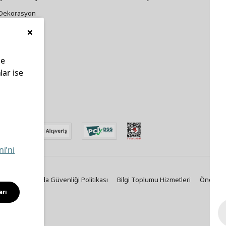
Dekorasyon
×
Züccaciye
le
lar ise
edin
ni'ni
Politikası
Gıda Güvenliği Politikası
Bilgi Toplumu Hizmetleri
Önemli B
arı
Solutions