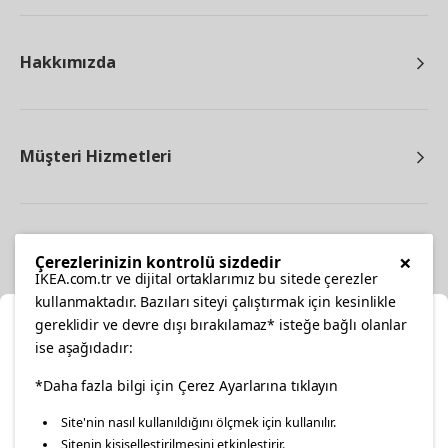
Hakkımızda
Müşteri Hizmetleri
Diğer
×
Çerezlerinizin kontrolü sizdedir
IKEA.com.tr ve dijital ortaklarımız bu sitede çerezler
kullanmaktadır. Bazıları siteyi çalıştırmak için kesinlikle
gereklidir ve devre dışı bırakılamaz* isteğe bağlı olanlar
Ka
ise aşağıdadır:
Konumunuzu Seçin
facebook
twitter
instagram
pinterest
youtube
*Daha fazla bilgi için Çerez Ayarlarına tıklayın
Site'nin nasıl kullanıldığını ölçmek için kullanılır.
İnternetten vereceğiniz siparişlerinizde size özel hizmet ve
Sitenin kişiselleştirilmesini etkinleştirir.