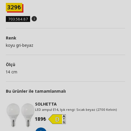
329
₺
703.584.87
Renk
koyu gri-beyaz
Ölçü
14 cm
Bu ürünler ile tamamlanmalı
SOLHETTA
LED ampul E14, Işık rengi: Sıcak beyaz (2700 Kelvin)
189
₺