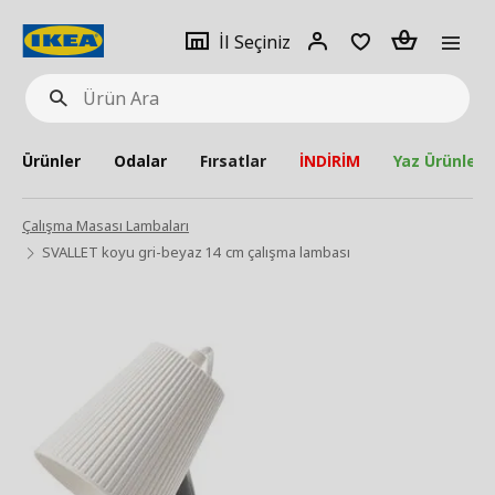
pat
İl
Giriş
Adet
İl Seçiniz
Ürün
seçiniz
Yap
Ara
Ürünler
Odalar
Fırsatlar
İNDİRİM
Yaz Ürünleri
Çalışma Masası Lambaları
SVALLET koyu gri-beyaz 14 cm çalışma lambası