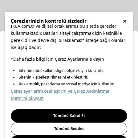
Diğer
×
Çerezlerinizin kontrolü sizdedir
IKEA.com.tr ve dijital ortaklarımız bu sitede çerezler
kullanmaktadır. Bazıları siteyi çalıştırmak için kesinlikle
gereklidir ve devre dışı bırakılamaz* isteğe bağlı olanlar
Ka
ise aşağıdadır:
Konumunuzu Seçin
*Daha fazla bilgi için Çerez Ayarlarına tıklayın
facebook
twitter
instagram
pinterest
youtube
Site'nin nasıl kullanıldığını ölçmek için kullanılır.
İnternetten vereceğiniz siparişlerinizde size özel hizmet ve
Sitenin kişiselleştirilmesini etkinleştirir.
linkedin
içerikleri görebilmek için lütfen konumuzu seçin.
Reklamcılık, pazarlama ve sosyal medya için kullanılır.
Çerez ayarlarını özelleştirin ve Çerez Aydınlatma
İl seçiniz
Metni'ni okuyun
Enerji Politikası
Bilgi Güvenliği Politikası
Kalite Politikası
Seçiniz
Gıda Güvenliği Politikası
Bilgi Toplumu Hizmetleri
Tümünü Kabul Et
Önemli Bilgilendirme
İnternet Sitesi Gizlilik Politikası
Tümünü Reddet
Kişisel Verilerin Korunması
Çerez Politikası