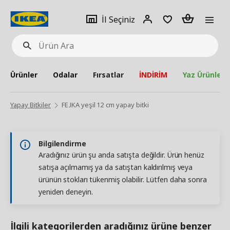
pat
İl
Giriş
Adet
İl Seçiniz
Ürün
seçiniz
Yap
Ara
Ürünler
Odalar
Fırsatlar
İNDİRİM
Yaz Ürünleri
Yapay Bitkiler
FEJKA yeşil 12 cm yapay bitki
Bilgilendirme
Aradığınız ürün şu anda satışta değildir. Ürün henüz
satışa açılmamış ya da satıştan kaldırılmış veya
ürünün stokları tükenmiş olabilir. Lütfen daha sonra
yeniden deneyin.
İlgili kategorilerden aradığınız ürüne benzer