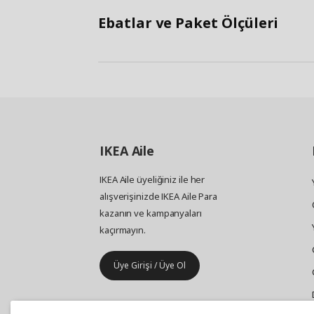
Ebatlar ve Paket Ölçüleri
IKEA
Aile
IKEA Aile üyeliğiniz ile her
alışverişinizde IKEA Aile Para
kazanın ve kampanyaları
kaçırmayın.
Üye Girişi / Üye Ol
IKEA
Kurumsal Satış