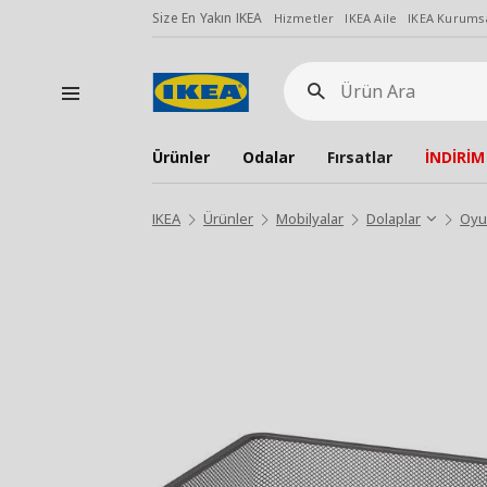
Size En Yakın IKEA
Hizmetler
IKEA Aile
IKEA Kurumsa
Ürün
Ara
Ürünler
Odalar
Fırsatlar
İNDİRİM
IKEA
Ürünler
Mobilyalar
Dolaplar
Oyu