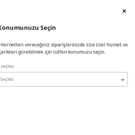
im Talebi
English
Ka
İl
Giriş
Ade
İl Seçiniz
Hej! Üye Girişi / Üye Ol
Konumunuzu Seçin
seçiniz
Yap
nternetten vereceğiniz siparişlerinizde size özel hizmet ve
çerikleri görebilmek için lütfen konumuzu seçin.
l seçiniz
Seçiniz
TROFAST
saklama kutusu
, koyu gri, 42x30x10 cm
400
₺
605.184.53