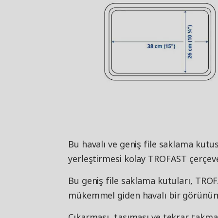
Bu havalı ve geniş file saklama kutu
yerleştirmesi kolay TROFAST çerçe
Bu geniş file saklama kutuları, TR
mükemmel giden havalı bir görünüm
Çıkarması, taşıması ve tekrar takmas