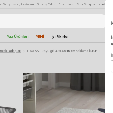
l Satış
İsveç Restoranı
Sipariş Takibi
Bize Ulaşın
Stok Sorgula
İade/Değiş
Yaz Ürünleri
YENİ
İyi Fikirler
İ
i
ncak Dolapları
TROFAST koyu gri 42x30x10 cm saklama kutusu
İ