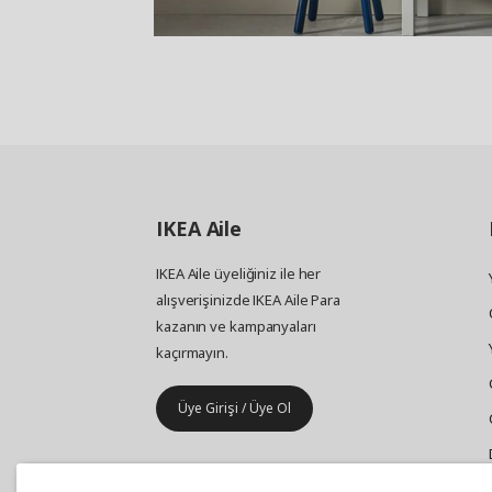
IKEA
Aile
IKEA Aile üyeliğiniz ile her
alışverişinizde IKEA Aile Para
kazanın ve kampanyaları
kaçırmayın.
Üye Girişi / Üye Ol
IKEA
Kurumsal Satış