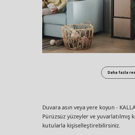
Daha fazla re
Duvara asın veya yere koyun - KALLAX 
Pürüzsüz yüzeyler ve yuvarlatılmış köş
kutularla kişiselleştirebilirsiniz.