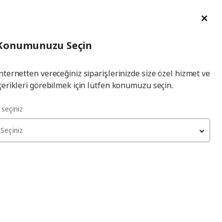
im Talebi
English
Ka
İl
Giriş
Ade
İl Seçiniz
Hej! Üye Girişi / Üye Ol
Konumunuzu Seçin
seçiniz
Yap
nternetten vereceğiniz siparişlerinizde size özel hizmet ve
çerikleri görebilmek için lütfen konumuzu seçin.
l seçiniz
Seçiniz
KALLAX
açık raf ünitesi
, venge, 42x147 cm
3.199
₺
402.758.46