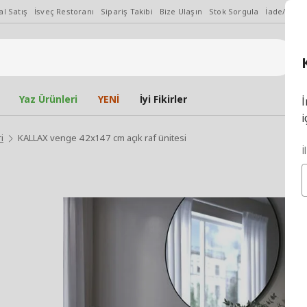
l Satış
İsveç Restoranı
Sipariş Takibi
Bize Ulaşın
Stok Sorgula
İade/Değiş
Yaz Ürünleri
YENİ
İyi Fikirler
İ
i
i
KALLAX venge 42x147 cm açık raf ünitesi
İ