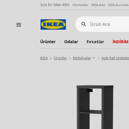
Size En Yakın IKEA
Hizmetler
IKEA Aile
IKEA Kurumsa
Ürün
Ara
Ürünler
Odalar
Fırsatlar
İNDİRİM
IKEA
Ürünler
Mobilyalar
Açık Raf Üniteler