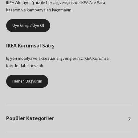
IKEA Aile üyeliğiniz ile her alışverişinizde IKEA Aile Para
test edebiliyoruz. "Bu şekilde renkleri doğru
kazanın ve kampanyaları kaçırmayın.
bağlamda görebiliyor ve tezgahlar, beyaz eşyalar,
lavabolar ve farklı ahşap türleriyle birlikte
çalışmasını sağlayabiliyoruz. Ayrıca bunları evin
Üye Girişi / Üye Ol
geri kalanıyla da koordine ediyoruz, böylece
uyumlu bir bütün haline gelebiliyor." HAVSTORP
mutfak kapaklarınız ve ön panelleriniz için bir renk
IKEA
Kurumsal Satış
belirledikten sonra geriye kulp, topuz ve aksesuar
seçiminin eğlenceli kısmı kalıyor. "Mutfağınıza
İş yeri mobilya ve aksesuar alışverişleriniz IKEA Kurumsal
kişisel bir dokunuş katan ve eve geldiğinizi, kendi
Kart ile daha hesaplı.
mutfağınızda olduğunuzu hissettiren keyifli
detaylar."
Hemen Başvurun
Popüler Kategoriler