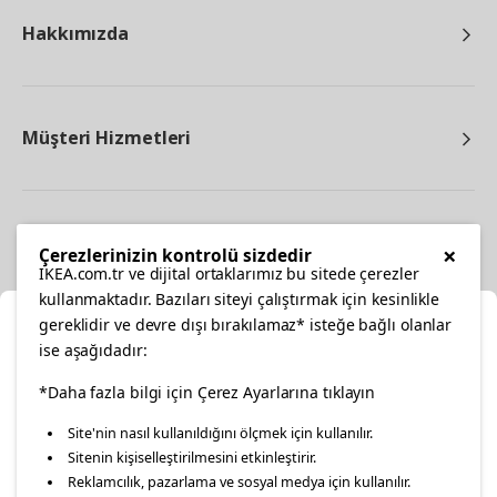
Hakkımızda
Müşteri Hizmetleri
Diğer
×
Çerezlerinizin kontrolü sizdedir
IKEA.com.tr ve dijital ortaklarımız bu sitede çerezler
kullanmaktadır. Bazıları siteyi çalıştırmak için kesinlikle
gereklidir ve devre dışı bırakılamaz* isteğe bağlı olanlar
Ka
ise aşağıdadır:
Konumunuzu Seçin
facebook
*Daha fazla bilgi için Çerez Ayarlarına tıklayın
twitter
instagram
pinterest
youtube
Site'nin nasıl kullanıldığını ölçmek için kullanılır.
İnternetten vereceğiniz siparişlerinizde size özel hizmet ve
Sitenin kişiselleştirilmesini etkinleştirir.
linkedin
içerikleri görebilmek için lütfen konumuzu seçin.
Reklamcılık, pazarlama ve sosyal medya için kullanılır.