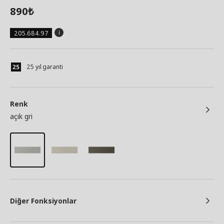
890
₺
205.684.97
25 yıl garanti
Renk
açık gri
Diğer Fonksiyonlar