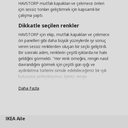
HAVSTORP mutfak kapakları ve çekmece önleri
için sessiz tonları geliştirmek için kapsamlı bir
çalışma yaptı.
Dikkatle seçilen renkler
HAVSTORP için ekip, mutfak kapakları ve çekmece
ön panelleri gibi daha büyük yüzeylerde iyi sonuç
veren sessiz renklerden oluşan bir seçki geliştirdi.
Bir sonraki adım, renklerin çeşitli ışıklarda ne hale
geldiğini görmekti. "Her renk örneğini, rengin nasıl
davrandığını görmek için çeşitli gün ışığı ve
aydınlatma türlerini simüle edebileceğimiz bir ışık
kutusuna yerleştiriyoruz. İşimiz, renge
güvenebileceğiniz, gri bir mutfağın aslında her
Daha Fazla
zaman gri görüneceği anlamına geliyor" diyor
Flavia. "Renk seçiminizden emin olmalısınız."
Eviniz ile uyumlu
IKEA olarak tüm evi tek bir çatı altında
IKEA
Aile
topladığımız için, yeni ürünleri her zaman ürün
yelpazemizin geri kalanıyla karşılaştırarak geliştirip