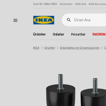
Size En Yakın IKEA
Hizmetler
IKEA Aile
IKEA Kurumsa
Ürün
Ara
Ürünler
Odalar
Fırsatlar
İNDİRİM
IKEA
Ürünler
Depolama ve Organizasyon