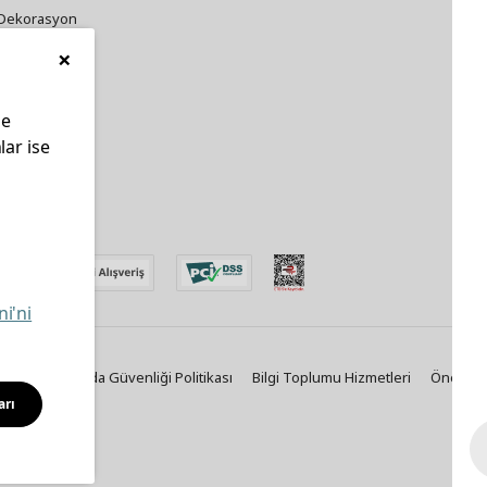
Dekorasyon
×
Züccaciye
le
lar ise
edin
ni'ni
Politikası
Gıda Güvenliği Politikası
Bilgi Toplumu Hizmetleri
Önemli B
arı
Solutions