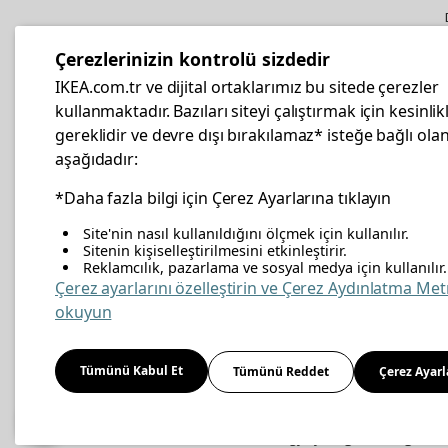
IKEA
Kurumsal Satış
Çerezlerinizin kontrolü sizdedir
İş yeri mobilya ve aksesuar
IKEA.com.tr ve dijital ortaklarımız bu sitede çerezler
alışverişleriniz IKEA Kurumsal Kart
kullanmaktadır. Bazıları siteyi çalıştırmak için kesinlik
ile daha hesaplı.
gereklidir ve devre dışı bırakılamaz* isteğe bağlı olan
aşağıdadır:
Hemen Başvurun
*Daha fazla bilgi için Çerez Ayarlarına tıklayın
Site'nin nasıl kullanıldığını ölçmek için kullanılır.
Sitenin kişiselleştirilmesini etkinleştirir.
Reklamcılık, pazarlama ve sosyal medya için kullanılır.
facebook
twitter
instagram
pinterest
youtube
link
Çerez ayarlarını özelleştirin ve Çerez Aydınlatma Met
okuyun
Enerji Politikası
Bilgi Güvenliği Politikası
Kalite 
Tümünü Kabul Et
Tümünü Reddet
Çerez Ayarl
Kişisel Verilerin Korunması
Çerez Politikası
© Inter IKEA Systems B.V 1999-
2026
Site Creation & Technology
by
MagiClick Digital 