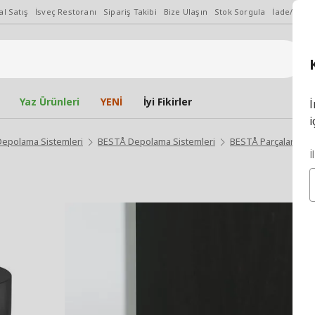
l Satış
İsveç Restoranı
Sipariş Takibi
Bize Ulaşın
Stok Sorgula
İade/Değiş
Yaz Ürünleri
YENİ
İyi Fikirler
İ
i
Depolama Sistemleri
BESTÅ Depolama Sistemleri
BESTÅ Parçaları ve 
İ