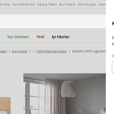
l Satış
İsveç Restoranı
Sipariş Takibi
Bize Ulaşın
Stok Sorgula
İade/Değiş
Yaz Ürünleri
YENİ
İyi Fikirler
İ
i
aları
Karyolalar
Çift Kişilik Karyolalar
MALM/LURÖY ağartılmış meşe
İ