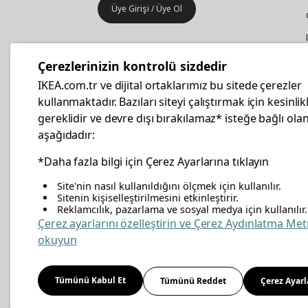
Üye Girişi / Üye Ol
IKEA
Kurumsal Satış
Çerezlerinizin kontrolü sizdedir
İş yeri mobilya ve aksesuar
IKEA.com.tr ve dijital ortaklarımız bu sitede çerezler
alışverişleriniz IKEA Kurumsal Kart
kullanmaktadır. Bazıları siteyi çalıştırmak için kesinlik
ile daha hesaplı.
gereklidir ve devre dışı bırakılamaz* isteğe bağlı olan
aşağıdadır:
Hemen Başvurun
*Daha fazla bilgi için Çerez Ayarlarına tıklayın
Site'nin nasıl kullanıldığını ölçmek için kullanılır.
Sitenin kişiselleştirilmesini etkinleştirir.
Reklamcılık, pazarlama ve sosyal medya için kullanılır.
facebook
twitter
instagram
pinterest
youtube
link
Çerez ayarlarını özelleştirin ve Çerez Aydınlatma Met
okuyun
Enerji Politikası
Bilgi Güvenliği Politikası
Kalite 
Tümünü Kabul Et
Tümünü Reddet
Çerez Ayarl
Kişisel Verilerin Korunması
Çerez Politikası