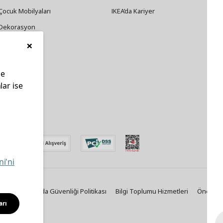
Çocuk Mobilyaları
IKEA’da Kariyer
Dekorasyon
×
Züccaciye
le
lar ise
edin
ni'ni
Politikası
Gıda Güvenliği Politikası
Bilgi Toplumu Hizmetleri
Önemli B
arı