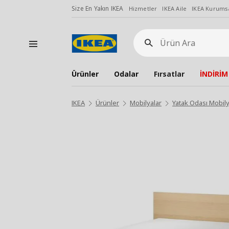
Size En Yakın IKEA
Hizmetler
IKEA Aile
IKEA Kurumsa
Ürün
Ara
Ürünler
Odalar
Fırsatlar
İNDİRİM
IKEA
Ürünler
Mobilyalar
Yatak Odası Mobily