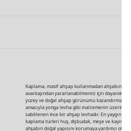
Kaplama, masif ahşap kullanmadan ahşabın bir
avantajından yararlanabilmemiz için dayanıklı bi
yüzey ve doğal ahşap görünümü kazandırmak
amacıyla yonga levha gibi malzemenin üzerine
sabitlenen ince bir ahşap levhadır. En yaygın
kaplama türleri huş, dişbudak, meşe ve kayındır 
ahşabın doğal yapısını korumaya yardımcı olan