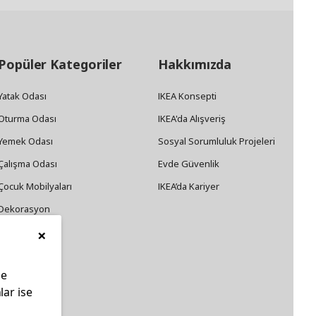
Popüler Kategoriler
Hakkımızda
Yatak Odası
IKEA Konsepti
Oturma Odası
IKEA'da Alışveriş
Yemek Odası
Sosyal Sorumluluk Projeleri
Çalışma Odası
Evde Güvenlik
Çocuk Mobilyaları
IKEA’da Kariyer
Dekorasyon
×
Züccaciye
le
lar ise