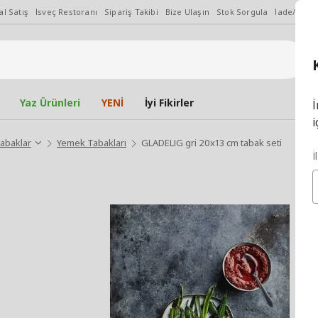
l Satış
İsveç Restoranı
Sipariş Takibi
Bize Ulaşın
Stok Sorgula
İade/Değiş
Yaz Ürünleri
YENİ
İyi Fikirler
İ
i
abaklar
Yemek Tabakları
GLADELIG gri 20x13 cm tabak seti
İ