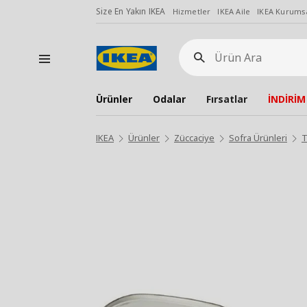
Size En Yakın IKEA
Hizmetler
IKEA Aile
IKEA Kurumsa
Ürün
Ara
Ürünler
Odalar
Fırsatlar
İNDİRİM
IKEA
Ürünler
Züccaciye
Sofra Ürünleri
T