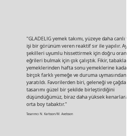
"GLADELIG yemek takımı, yüzeye daha canlı ve e
işi bir görünüm veren reaktif sır ile yapılır. Ayrıca
şekilleri uyumlu hissettirmek için doğru oranları
eğrileri bulmak için çok çalıştık. Fikir, tabakların
yemeklerinden hafta sonu yemeklerine kadar
birçok farklı yemeğe ve duruma uymasından
yaratıldı. Favorilerden biri, geleneği ve çağdaş
tasarımı güzel bir şekilde birleştirdiğini
düşündüğümüz, biraz daha yüksek kenarlara sa
orta boy tabaktır."
Tasarımcı N. Karlsson/M. Axelsson