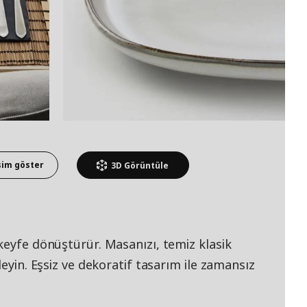
sim göster
3D
Görüntüle
keyfe dönüştürür. Masanızı, temiz klasik
leyin. Eşsiz ve dekoratif tasarım ile zamansız