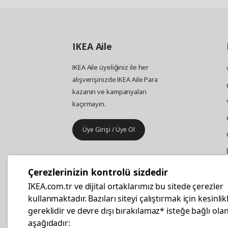
IKEA
Aile
IKEA Aile üyeliğiniz ile her
alışverişinizde IKEA Aile Para
kazanın ve kampanyaları
kaçırmayın.
Üye Girişi / Üye Ol
IKEA
Kurumsal Satış
Çerezlerinizin kontrolü sizdedir
İş yeri mobilya ve aksesuar
IKEA.com.tr ve dijital ortaklarımız bu sitede çerezler
alışverişleriniz IKEA Kurumsal Kart
kullanmaktadır. Bazıları siteyi çalıştırmak için kesinlik
ile daha hesaplı.
gereklidir ve devre dışı bırakılamaz* isteğe bağlı olan
aşağıdadır: