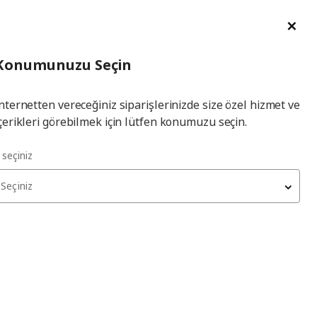
im Talebi
English
Ka
İl
Giriş
Ade
İl Seçiniz
Hej! Üye Girişi / Üye Ol
Konumunuzu Seçin
seçiniz
Yap
nternetten vereceğiniz siparişlerinizde size özel hizmet ve
çerikleri görebilmek için lütfen konumuzu seçin.
l seçiniz
Seçiniz
GLADELIG
tabak seti
, gri, 20x13 cm, 2 adet
449
₺
104.705.66