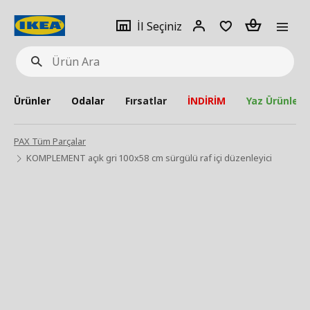
pat
İl
Giriş
Adet
İl Seçiniz
Ürün
seçiniz
Yap
Ara
Ürünler
Odalar
Fırsatlar
İNDİRİM
Yaz Ürünleri
PAX Tüm Parçalar
KOMPLEMENT açık gri 100x58 cm sürgülü raf içi düzenleyici