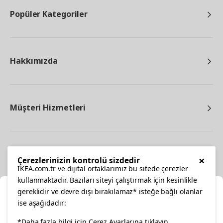
Popüler Kategoriler
Hakkımızda
Müşteri Hizmetleri
Diğer
×
Çerezlerinizin kontrolü sizdedir
IKEA.com.tr ve dijital ortaklarımız bu sitede çerezler
kullanmaktadır. Bazıları siteyi çalıştırmak için kesinlikle
gereklidir ve devre dışı bırakılamaz* isteğe bağlı olanlar
Ka
ise aşağıdadır:
Konumunuzu Seçin
*Daha fazla bilgi için Çerez Ayarlarına tıklayın