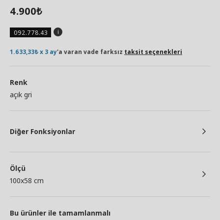
4.900
₺
092.778.43
1.633,33₺ x 3 ay
'a varan vade farksız
taksit seçenekleri
Renk
açık gri
Diğer Fonksiyonlar
Ölçü
100x58 cm
Bu ürünler ile tamamlanmalı