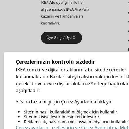
IKEA Aile üyeliğiniz ile her
alışverişinizde IKEA Aile Para
kazanın ve kampanyaları
kaçırmayın.
Üye Girişi / Üye Ol
IKEA
Kurumsal Satış
Çerezlerinizin kontrolü sizdedir
İş yeri mobilya ve aksesuar
IKEA.com.tr ve dijital ortaklarımız bu sitede çerezler
alışverişleriniz IKEA Kurumsal Kart
kullanmaktadır. Bazıları siteyi çalıştırmak için kesinlik
ile daha hesaplı.
gereklidir ve devre dışı bırakılamaz* isteğe bağlı olan
aşağıdadır:
Hemen Başvurun
*Daha fazla bilgi için Çerez Ayarlarına tıklayın
Site'nin nasıl kullanıldığını ölçmek için kullanılır.
Sitenin kişiselleştirilmesini etkinleştirir.
Reklamcılık, pazarlama ve sosyal medya için kullanılır.
facebook
twitter
instagram
pinterest
youtube
link
Çerez ayarlarını özelleştirin ve Çerez Aydınlatma Met