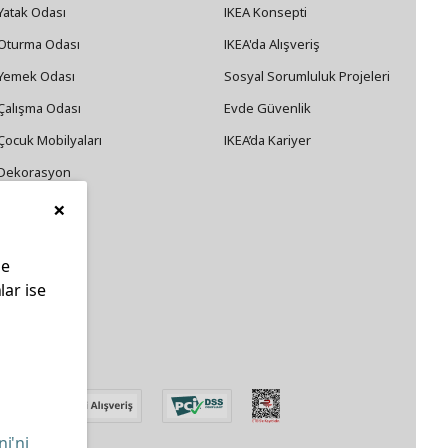
Yatak Odası
IKEA Konsepti
Oturma Odası
IKEA'da Alışveriş
Yemek Odası
Sosyal Sorumluluk Projeleri
Çalışma Odası
Evde Güvenlik
Çocuk Mobilyaları
IKEA’da Kariyer
Dekorasyon
×
Züccaciye
le
lar ise
edin
ni'ni