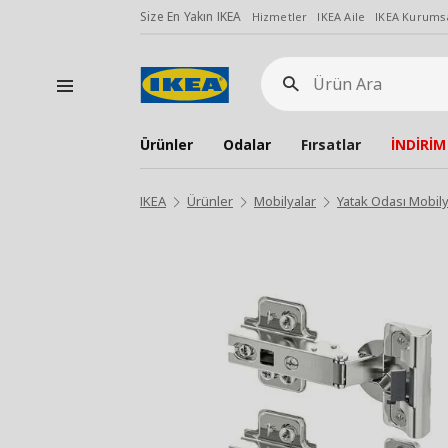
Size En Yakın IKEA
Hizmetler
IKEA Aile
IKEA Kurumsa
Ürün
Ara
Ürünler
Odalar
Fırsatlar
İNDİRİM
IKEA
Ürünler
Mobilyalar
Yatak Odası Mobily