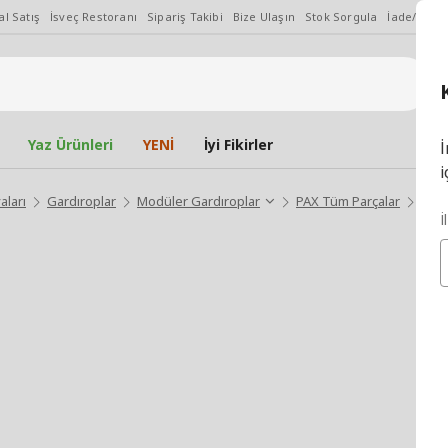
l Satış
İsveç Restoranı
Sipariş Takibi
Bize Ulaşın
Stok Sorgula
İade/Değiş
Yaz Ürünleri
YENİ
İyi Fikirler
İ
i
aları
Gardıroplar
Modüler Gardıroplar
PAX Tüm Parçalar
KOM
İ