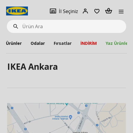
pat
İl
Giriş
Adet
İl Seçiniz
Ürün
seçiniz
Yap
Ara
Ürünler
Odalar
Fırsatlar
İNDİRİM
Yaz Ürünleri
IKEA Ankara