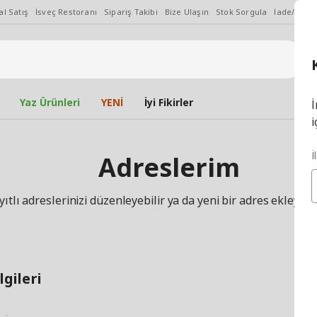
l Satış
İsveç Restoranı
Sipariş Takibi
Bize Ulaşın
Stok Sorgula
İade/Değiş
Yaz Ürünleri
YENİ
İyi Fikirler
İ
i
İ
Adreslerim
yıtlı adreslerinizi düzenleyebilir ya da yeni bir adres ekleyebil
lgileri