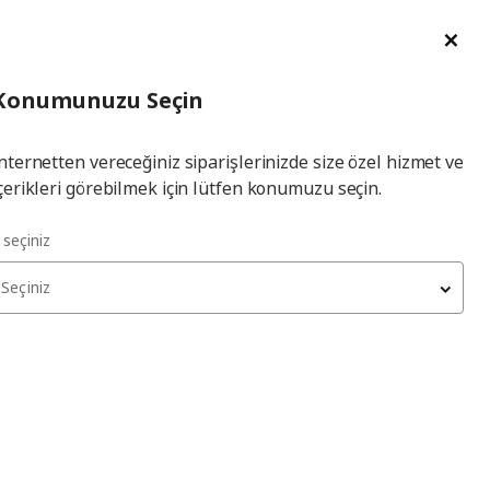
im Talebi
English
Ka
İl
Giriş
Ade
İl Seçiniz
Hej! Üye Girişi / Üye Ol
Konumunuzu Seçin
seçiniz
Yap
nternetten vereceğiniz siparişlerinizde size özel hizmet ve
çerikleri görebilmek için lütfen konumuzu seçin.
l seçiniz
Seçiniz
irsiniz.