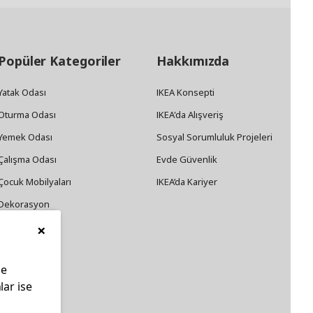
Popüler Kategoriler
Hakkımızda
Yatak Odası
IKEA Konsepti
Oturma Odası
IKEA'da Alışveriş
Yemek Odası
Sosyal Sorumluluk Projeleri
Çalışma Odası
Evde Güvenlik
Çocuk Mobilyaları
IKEA’da Kariyer
Dekorasyon
×
Züccaciye
le
lar ise