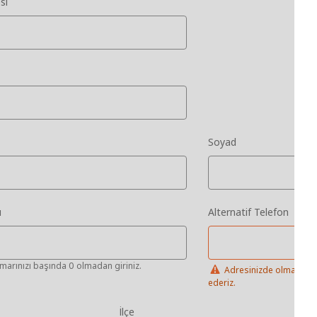
si
Soyad
u
Alternatif Telefon
marınızı başında 0 olmadan giriniz.
Adresinizde olmama iht
ederiz.
İlçe
Mah