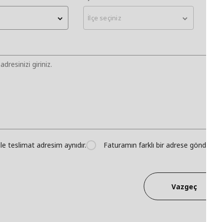
İlçe seçiniz
Ma
ile teslimat adresim aynıdır.
Faturamın farklı bir adrese gönderilm
Vazgeç