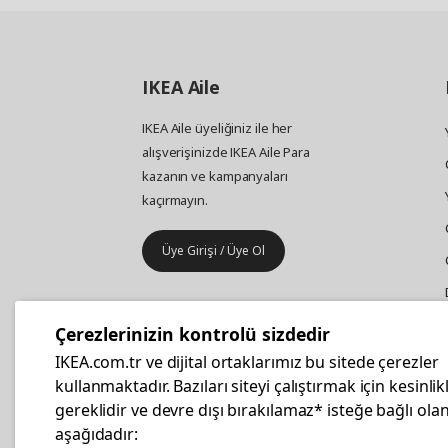
IKEA
Aile
IKEA Aile üyeliğiniz ile her
alışverişinizde IKEA Aile Para
kazanın ve kampanyaları
kaçırmayın.
Üye Girişi / Üye Ol
IKEA
Kurumsal Satış
Çerezlerinizin kontrolü sizdedir
İş yeri mobilya ve aksesuar
IKEA.com.tr ve dijital ortaklarımız bu sitede çerezler
alışverişleriniz IKEA Kurumsal Kart
kullanmaktadır. Bazıları siteyi çalıştırmak için kesinlik
ile daha hesaplı.
gereklidir ve devre dışı bırakılamaz* isteğe bağlı olan
aşağıdadır: