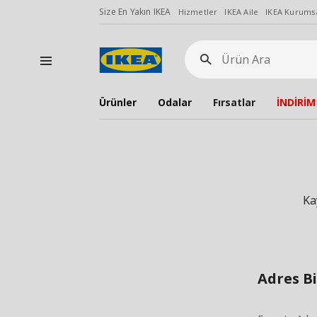
Size En Yakın IKEA
Hizmetler
IKEA Aile
IKEA Kurumsa
Ürün
Ara
Ürünler
Odalar
Fırsatlar
İNDİRİM
Ka
Adres Bi