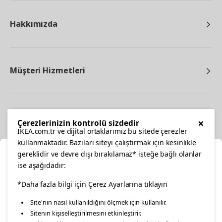
Hakkımızda
Müşteri Hizmetleri
Diğer
×
Çerezlerinizin kontrolü sizdedir
IKEA.com.tr ve dijital ortaklarımız bu sitede çerezler
kullanmaktadır. Bazıları siteyi çalıştırmak için kesinlikle
gereklidir ve devre dışı bırakılamaz* isteğe bağlı olanlar
Ka
ise aşağıdadır:
Konumunuzu Seçin
facebook
twitter
instagram
pinterest
youtube
*Daha fazla bilgi için Çerez Ayarlarına tıklayın
Site'nin nasıl kullanıldığını ölçmek için kullanılır.
İnternetten vereceğiniz siparişlerinizde size özel hizmet ve
Sitenin kişiselleştirilmesini etkinleştirir.
linkedin
içerikleri görebilmek için lütfen konumuzu seçin.