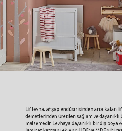
Lif levha, ahşap endüstrisinden arta kalan lif ve l
demetlerinden üretilen sağlam ve dayanıklı bir
malzemedir. Levhaya dayanıklı bir dış boya veya
laminat katmanı eklenir. HDF ve MDF gibi çeşitli l