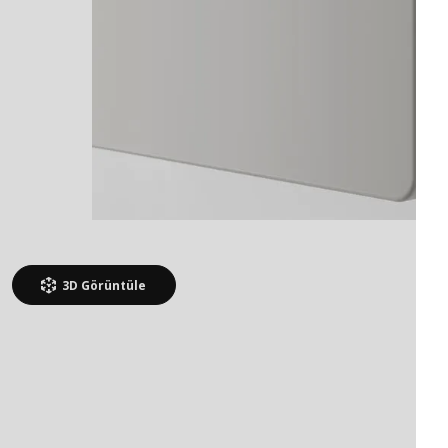
3D
Görüntüle