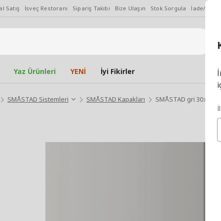
l Satış
İsveç Restoranı
Sipariş Takibi
Bize Ulaşın
Stok Sorgula
İade/Değiş
Yaz Ürünleri
YENİ
İyi Fikirler
İ
i
SMÅSTAD Sistemleri
SMÅSTAD Kapakları
SMÅSTAD gri 30x120 
İ