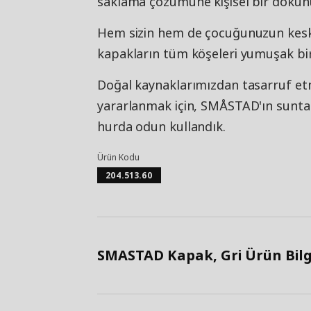
saklama çözümüne kişisel bir dokunu
Hem sizin hem de çocuğunuzun kesk
kapakların tüm köşeleri yumuşak bir 
Doğal kaynaklarımızdan tasarruf e
yararlanmak için, SMÅSTAD'ın sunta l
hurda odun kullandık.
Ürün Kodu
204.513.60
SMASTAD Kapak, Gri Ürün Bilgi